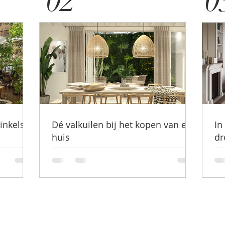
02
0
inkels
Dé valkuilen bij het kopen van een
In
huis
dr