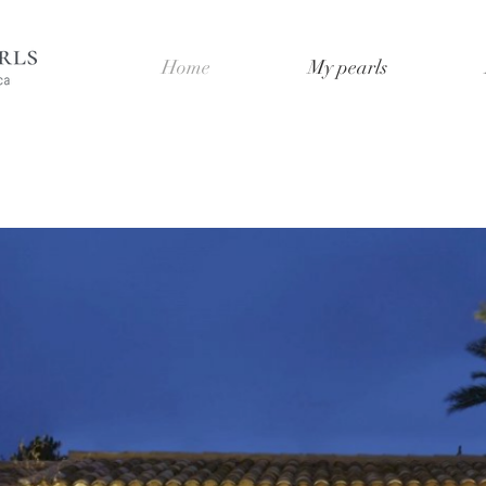
Home
My pearls