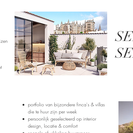
S
izen
S
t
portfolio van bijzondere finca's & villas
die te huur zijn per week
persoonlijk geselecteerd op interior
design, locatie & comfort