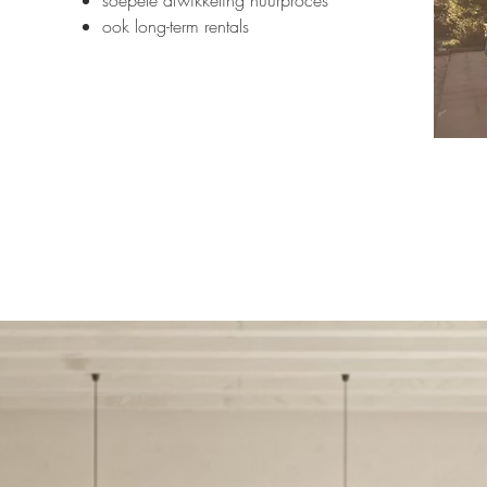
soepele afwikkeling huurproces
ook long-term rentals